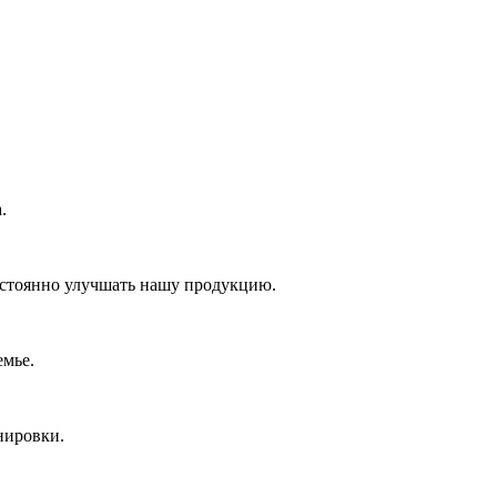
.
постоянно улучшать нашу продукцию.
емье.
нировки.