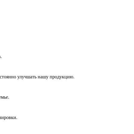
.
постоянно улучшать нашу продукцию.
емье.
нировки.