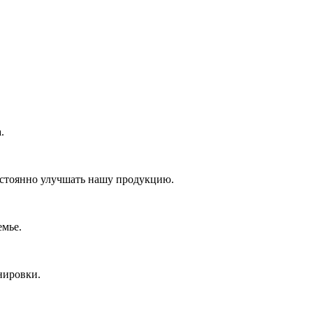
.
постоянно улучшать нашу продукцию.
емье.
нировки.