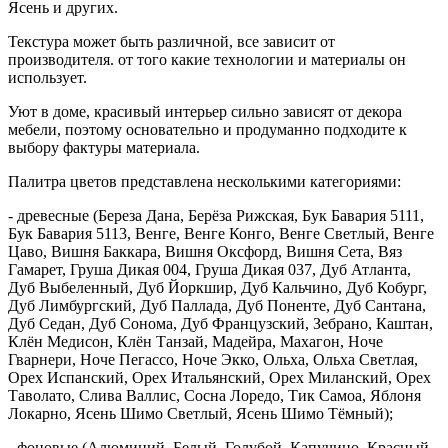
Ясень и других.
Текстура может быть различной, все зависит от
производителя. от того какие технологии и материалы он
использует.
Уют в доме, красивый интерьер сильно зависят от декора
мебели, поэтому основательно и продуманно подходите к
выбору фактуры материала.
Палитра цветов представлена несколькими категориями:
- древесные (Береза Дана, Берёза Рижская, Бук Бавария 5111,
Бук Бавария 5113, Венге, Венге Конго, Венге Светлый, Венге
Цаво, Вишня Баккара, Вишня Оксфорд, Вишня Сета, Вяз
Гамарет, Груша Дикая 004, Груша Дикая 037, Дуб Атланта,
Дуб Выбеленный, Дуб Йоркшир, Дуб Кальчино, Дуб Кобург,
Дуб Лимбургский, Дуб Паллада, Дуб Поненте, Дуб Сантана,
Дуб Седан, Дуб Сонома, Дуб Французский, Зебрано, Каштан,
Клён Медисон, Клён Танзай, Мадейра, Махагон, Ноче
Гварнери, Ноче Пегассо, Ноче Экко, Ольха, Ольха Светлая,
Орех Испанский, Орех Итальянский, Орех Миланский, Орех
Таволато, Слива Валлис, Сосна Лоредо, Тик Самоа, Яблоня
Локарно, Ясень Шимо Светлый, Ясень Шимо Тёмный);
- фоновые (Алюминий, Белый, Голубой, Капучино, Красный,