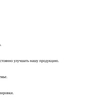
.
постоянно улучшать нашу продукцию.
емье.
нировки.