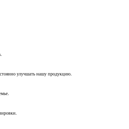
.
постоянно улучшать нашу продукцию.
емье.
нировки.